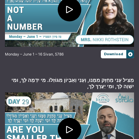
Monday – June 1 – 16 Sivan, 5786
Download
מַצִּיל עָנִי מֵחָזָק מִמֶּנּוּ, וְעָנִי וְאֶבְיוֹן מִגּוֹזְלוֹ. מִי יִדְמֶה לָּךְ, וּמִי
יִשְׁוֶה לָּךְ, וּמִי יַעֲרָךְ לָךְ,