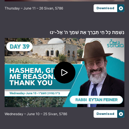
Thursday – June 11 – 26 Sivan, 5786
Download
נִשְׁמַת כָּל חַי תְּבָרֵךְ אֶת שִׁמְךָ ה' אֱלֹ-ינוּ
Wednesday – June 10 – 25 Sivan, 5786
Download