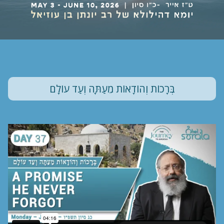
בְּרָכוֹת וְהוֹדָאוֹת מֵעַתָּה וְעַד עוֹלָם