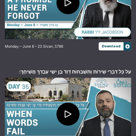
Monday – June 8 – 23 Sivan, 5786
Download
עַל כָּל דִּבְרֵי שִׁירוֹת וְתִשְׁבְּחוֹת דָּוִד בֶּן יִשַׁי עַבְדְּךָ מְשִׁיחֶךָ: