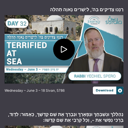
רַנְּנוּ צַדִּיקִים בַּה', לַיְשָׁרִים נָאוָה תְהִלָּה
Wednesday – June 3 – 18 Sivan, 5786
Download
נְהַלֶּלְךָ וּנְשַׁבֵּחֲךָ וּנְפָאֶרְךָ וּנְבָרֵךְ אֶת שֵׁם קָדְשֶׁךָ, כָּאָמוּר: לְדָוִד,
בָּרְכִי נַפְשִׁי אֶת -, וְכָל קְרָבַי אֶת שֵׁם קָדְשׁוֹ: