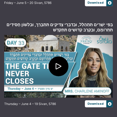
Friday – June 5 – 20 Sivan, 5786
Download
בְּפִי יְשָׁרִים תִּתְהַלָּל, וּבְדִבְרֵי צַדִּיקִים תִּתְבָּרַךְ, וּבִלְשׁוֹן חֲסִידִים
תִּתְרוֹמָם, וּבְקֶרֶב קְדוֹשִׁים תִּתְקַדָּשׁ
Thursday – June 4 – 19 Sivan, 5786
Download