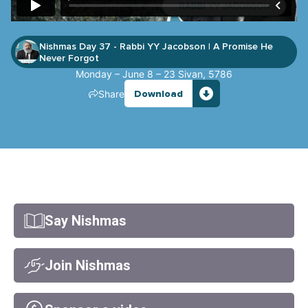
Nishmas Day 37 - Rabbi YY Jacobson
A Promise He
|
Never Forgot
Monday – June 8 – 23 Sivan, 5786
Share
Download
Say Nishmas
Join Nishmas