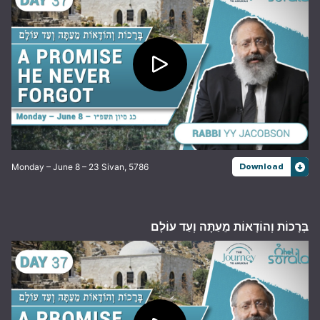
Monday – June 8 – 23 Sivan, 5786
Download
בְּרָכוֹת וְהוֹדָאוֹת מֵעַתָּה וְעַד עוֹלָם