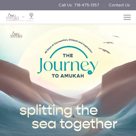
Call Us:
718-475-1357
Contact Us
Endorsement
Process
About
Multimedia
Simchas
Member Events
Nishmas
Unite
Log in
Donate
Join Us