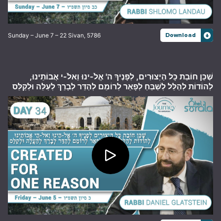
Sunday – June 7 – 22 Sivan, 5786
Download
שֶׁכֵּן חוֹבַת כָּל הַיְצוּרִים, לְפָנֶיךָ ה' אֱלֹ-ינוּ וֵאלֹ-י אֲבוֹתֵינוּ,
לְהוֹדוֹת לְהַלֵּל לְשַׁבֵּחַ לְפָאֵר לְרוֹמֵם לְהַדֵּר לְבָרֵךְ לְעַלֵּה וּלְקַלֵּס