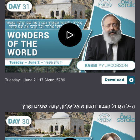
Tuesday – June 2 – 17 Sivan, 5786
Download
הָ-ל הַגָּדוֹל הַגִּבּוֹר וְהַנּוֹרָא אֵל עֶלְיוֹן, קוֹנֵה שָׁמַיִם וָאָרֶץ