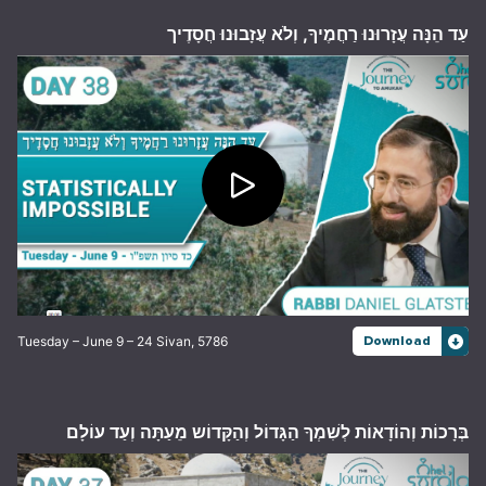
עַד הֵנָּה עֲזָרוּנוּ רַחֲמֶיךָ, וְלֹא עֲזָבוּנוּ חֲסָדֶיך
Tuesday – June 9 – 24 Sivan, 5786
Download
בְּרָכוֹת וְהוֹדָאוֹת לְשִׁמְךָ הַגָּדוֹל וְהַקָּדוֹש מֵעַתָּה וְעַד עוֹלָם