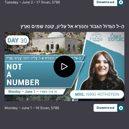
Tuesday – June 2 – 17 Sivan, 5786
Download
הָ-ל הַגָּדוֹל הַגִּבּוֹר וְהַנּוֹרָא אֵל עֶלְיוֹן, קוֹנֵה שָׁמַיִם וָאָרֶץ
Monday – June 1 – 16 Sivan, 5786
Download