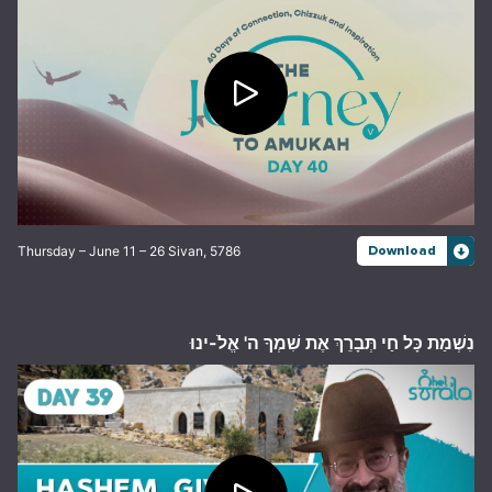
Thursday – June 11 – 26 Sivan, 5786
Download
נִשְׁמַת כָּל חַי תְּבָרֵךְ אֶת שִׁמְךָ ה' אֱלֹ-ינוּ