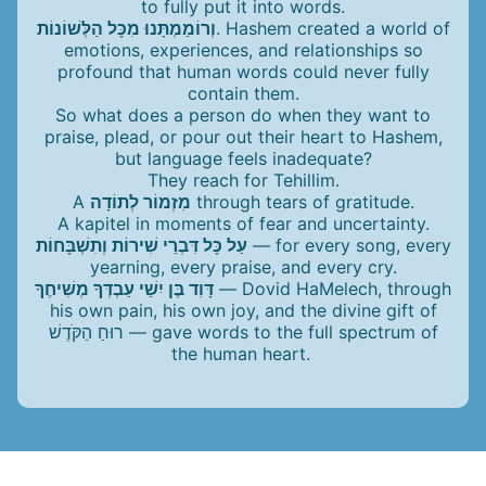
to fully put it into words.
וְרוֹמַמְתָּנוּ מִכָּל הַלְּשׁוֹנוֹת
. Hashem created a world of
emotions, experiences, and relationships so
profound that human words could never fully
contain them.
So what does a person do when they want to
praise, plead, or pour out their heart to Hashem,
but language feels inadequate?
They reach for Tehillim.
A
מִזְמוֹר לְתוֹדָה
through tears of gratitude.
A kapitel in moments of fear and uncertainty.
עַל כָּל דִּבְרֵי שִׁירוֹת וְתִשְׁבָּחוֹת
— for every song, every
yearning, every praise, and every cry.
דָּוִד בֶּן יִשַׁי עַבְדְּךָ מְשִׁיחֶךָ
— Dovid HaMelech, through
his own pain, his own joy, and the divine gift of
רוּחַ הַקֹּדֶשׁ — gave words to the full spectrum of
the human heart.