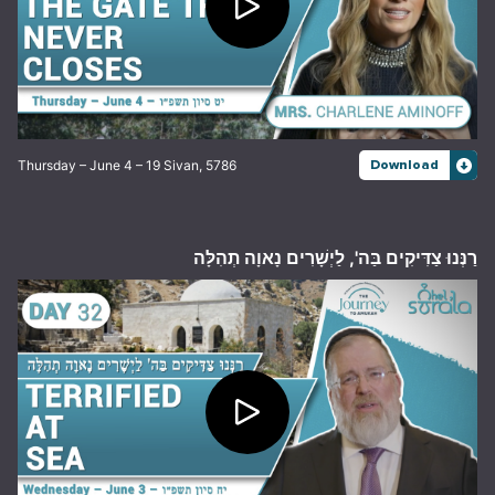
Thursday – June 4 – 19 Sivan, 5786
Download
רַנְּנוּ צַדִּיקִים בַּה', לַיְשָׁרִים נָאוָה תְהִלָּה