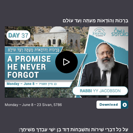
בְּרָכוֹת וְהוֹדָאוֹת מֵעַתָּה וְעַד עוֹלָם
Monday – June 8 – 23 Sivan, 5786
Download
עַל כָּל דִּבְרֵי שִׁירוֹת וְתִשְׁבְּחוֹת דָּוִד בֶּן יִשַׁי עַבְדְּךָ מְשִׁיחֶךָ: