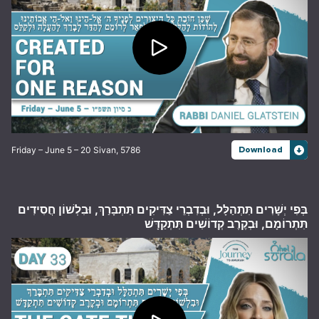
Friday – June 5 – 20 Sivan, 5786
Download
בְּפִי יְשָׁרִים תִּתְהַלָּל, וּבְדִבְרֵי צַדִּיקִים תִּתְבָּרַךְ, וּבִלְשׁוֹן חֲסִידִים
תִּתְרוֹמָם, וּבְקֶרֶב קְדוֹשִׁים תִּתְקַדָּשׁ