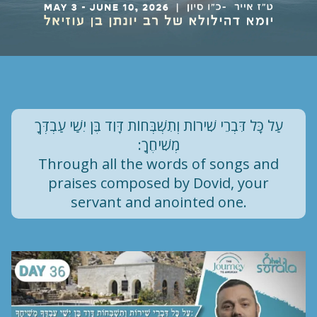
עַל כָּל דִּבְרֵי שִׁירוֹת וְתִשְׁבְּחוֹת דָּוִד בֶּן יִשַׁי עַבְדְּךָ
מְשִׁיחֶךָ:
Through all the words of songs and
praises composed by Dovid, your
servant and anointed one.