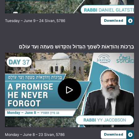
Tuesday – June 9 – 24 Sivan, 5786
Download
בְּרָכוֹת וְהוֹדָאוֹת לְשִׁמְךָ הַגָּדוֹל וְהַקָּדוֹש מֵעַתָּה וְעַד עוֹלָם
Monday – June 8 – 23 Sivan, 5786
Download