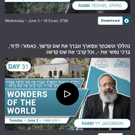
Wednesday – June 3 – 18 Sivan, 5786
Download
נְהַלֶּלְךָ וּנְשַׁבֵּחֲךָ וּנְפָאֶרְךָ וּנְבָרֵךְ אֶת שֵׁם קָדְשֶׁךָ, כָּאָמוּר: לְדָוִד,
בָּרְכִי נַפְשִׁי אֶת -, וְכָל קְרָבַי אֶת שֵׁם קָדְשׁוֹ: