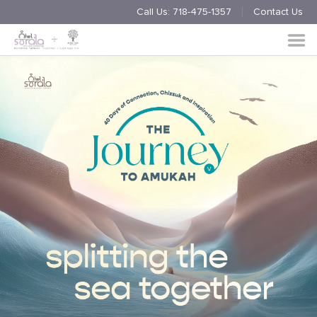
Call Us:
718-475-1357
Contact Us
Endorsement
Process
About
Multimedia
Simchas
Member Events
Nishmas
Unite
Log in
Donate
Join Us