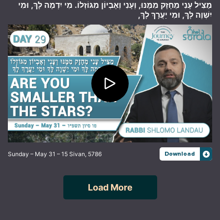
מַצִּיל עָנִי מֵחָזָק מִמֶּנּוּ, וְעָנִי וְאֶבְיוֹן מִגּוֹזְלוֹ. מִי יִדְמֶה לָּךְ, וּמִי
יִשְׁוֶה לָּךְ, וּמִי יַעֲרָךְ לָךְ,
Sunday – May 31 – 15 Sivan, 5786
Download
Load More