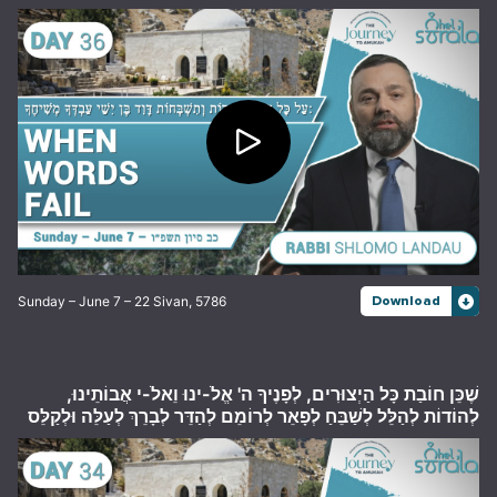
Sunday – June 7 – 22 Sivan, 5786
Download
שֶׁכֵּן חוֹבַת כָּל הַיְצוּרִים, לְפָנֶיךָ ה' אֱלֹ-ינוּ וֵאלֹ-י אֲבוֹתֵינוּ,
לְהוֹדוֹת לְהַלֵּל לְשַׁבֵּחַ לְפָאֵר לְרוֹמֵם לְהַדֵּר לְבָרֵךְ לְעַלֵּה וּלְקַלֵּס