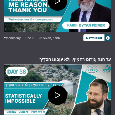
Wednesday – June 10 – 25 Sivan, 5786
Download
עַד הֵנָּה עֲזָרוּנוּ רַחֲמֶיךָ, וְלֹא עֲזָבוּנוּ חֲסָדֶיך