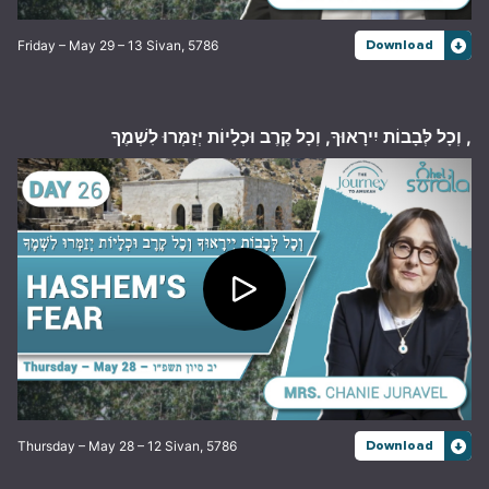
Friday – May 29 – 13 Sivan, 5786
Download
, וְכָל לְּבָבוֹת יִירָאוּךָ, וְכָל קֶרֶב וּכְלָיוֹת יְזַמְּרוּ לִשְׁמֶךָ
Thursday – May 28 – 12 Sivan, 5786
Download