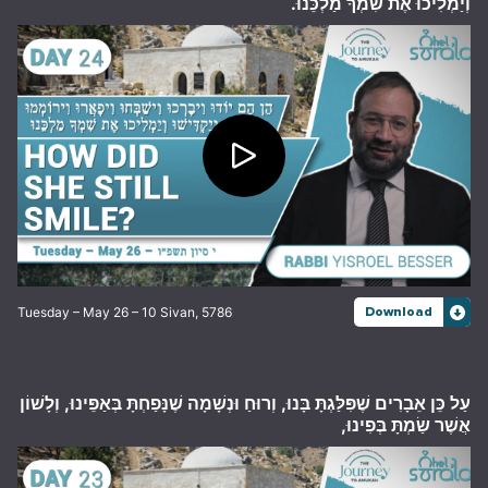
וְיַמְלִיכוּ אֶת שִׁמְךָ מַלְכֵּנוּ.
Tuesday – May 26 – 10 Sivan, 5786
Download
עַל כֵּן אֵבָרִים שֶׁפִּלַּגְתָּ בָּנוּ, וְרוּחַ וּנְשָׁמָה שֶׁנָּפַחְתָּ בְּאַפֵּינוּ, וְלָשׁוֹן
אֲשֶׁר שַׂמְתָּ בְּפִינוּ,