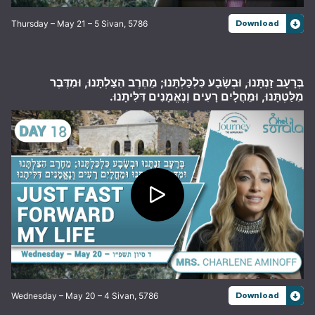
Thursday – May 21 – 5 Sivan, 5786
Download
בְּרָעָב זַנְתָּנוּ, וּבְשָׂבָע כִּלְכַּלְתָּנוּ; מֵחֶרֶב הִצַּלְתָּנוּ, וּמִדֶּבֶר
מִלַּטְתָּנוּ, וּמֵחֳלָיִם רָעִים וְנֶאֱמָנִים דִּלִּיתָנוּ.
Wednesday – May 20 – 4 Sivan, 5786
Download