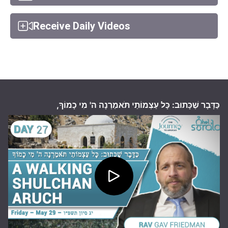
Receive Daily Videos
כַּדָּבָר שֶׁכָּתוּב: כָּל עַצְמוֹתַי תֹּאמַרְנָה ה' מִי כָמוֹךָ,