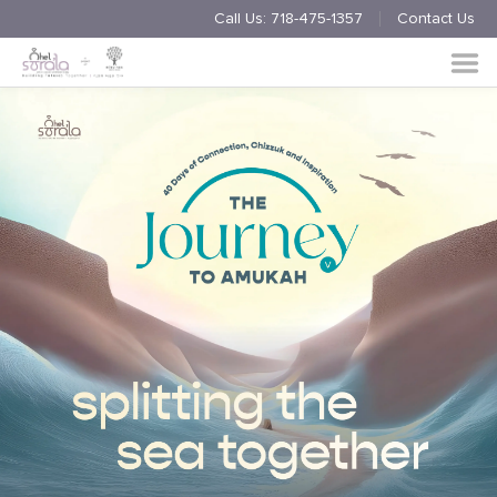
Call Us:
718-475-1357
Contact Us
Endorsement
Process
About
Multimedia
Simchas
Member Events
Nishmas
Unite
Log in
Donate
Join Us