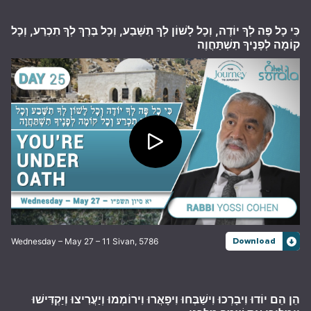
כִּי כָל פֶּה לְךָ יוֹדֶה, וְכָל לָשׁוֹן לְךָ תִשָּׁבַע, וְכָל בֶּרֶךְ לְךָ תִכְרַע, וְכָל
קוֹמָה לְפָנֶיךָ תִשְׁתַּחֲוֶה
Wednesday – May 27 – 11 Sivan, 5786
Download
הֵן הֵם יוֹדוּ וִיבָרְכוּ וִישַׁבְּחוּ וִיפָאֲרוּ וִירוֹמְמוּ וְיַעֲרִיצוּ וְיַקְדִּישׁוּ