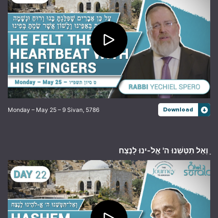
Monday – May 25 – 9 Sivan, 5786
Download
ָ וְאַל תִּטְּשֵׁנוּ ה' אֱלֹ-ינוּ לָנֶצַח