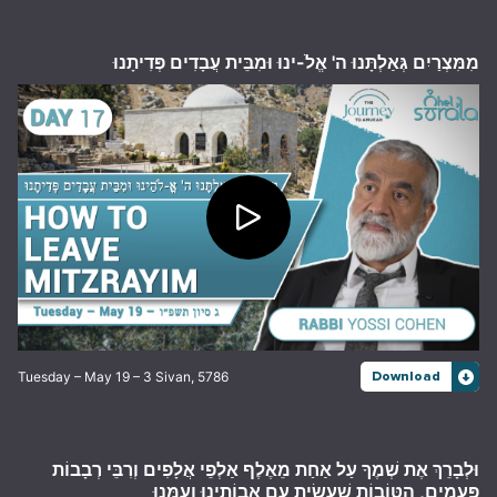
מִמִּצְרַיִם גְּאַלְתָּנוּ ה' אֱלֹ-ינוּ וּמִבֵּית עֲבָדִים פְּדִיתָנוּ
Tuesday – May 19 – 3 Sivan, 5786
Download
וּלְבָרֵךְ אֶת שְׁמֶךָ עַל אַחַת מֵאֶלֶף אַלְפֵי אֲלָפִים וְרִבֵּי רְבָבוֹת
פְּעָמִים, הַטּוֹבוֹת שֶׁעָשִׂיתָ עִם אֲבוֹתֵינוּ וְעִמָּנוּ