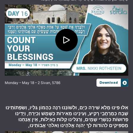
Monday – May 18 – 2 Sivan, 5786
Download
אִלּוּ פִינוּ מָלֵא שִׁירָה כַּיָּם, וּלְשׁוֹנֵנוּ רִנָּה כַּהֲמוֹן גַּלָּיו, וְשִׂפְתוֹתֵינוּ
שֶׁבַח כְּמֶרְחֲבֵי רָקִיעַ, וְעֵינֵינוּ מְאִירוֹת כַּשֶּׁמֶשׁ וְכַיָּרֵחַ, וְיָדֵינוּ
פְרוּשׂוֹת כְּנִשְׁרֵי שָׁמָיִם, וְרַגְלֵינוּ קַלּוֹת כָּאַיָּלוֹת, אֵין אֲנַחְנוּ
מַסְפִּיקִים לְהוֹדוֹת לְךָ יְהֹוָה אֱלֹהֵינוּ וֵאלֹהֵי אֲבוֹתֵינוּ,