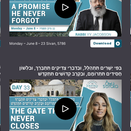
Monday – June 8 – 23 Sivan, 5786
Download
בְּפִי יְשָׁרִים תִּתְהַלָּל, וּבְדִבְרֵי צַדִּיקִים תִּתְבָּרַךְ, וּבִלְשׁוֹן
,
חֲסִידִים תִּתְרוֹמָם, וּבְקֶרֶב קְדוֹשִׁים תִּתְקַדָּשׁ
ל
ו