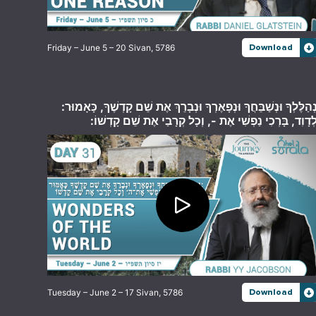
Friday – June 5 – 20 Sivan, 5786
Download
נְהַלֶּלְךָ וּנְשַׁבֵּחֲךָ וּנְפָאֶרְךָ וּנְבָרֵךְ אֶת שֵׁם קָדְשֶׁךָ, כָּאָמוּר
לְדָוִד, בָּרְכִי נַפְשִׁי אֶת -, וְכָל קְרָבַי אֶת שֵׁם קָדְשׁוֹ
Tuesday – June 2 – 17 Sivan, 5786
Download