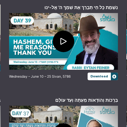
נִשְׁמַת כָּל חַי תְּבָרֵךְ אֶת שִׁמְךָ ה' אֱלֹ-ינוּ
Wednesday – June 10 – 25 Sivan, 5786
Download
בְּרָכוֹת וְהוֹדָאוֹת מֵעַתָּה וְעַד עוֹלָם
ב