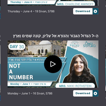
Thursday – June 4 – 19 Sivan, 5786
Download
הָ-ל הַגָּדוֹל הַגִּבּוֹר וְהַנּוֹרָא אֵל עֶלְיוֹן, קוֹנֵה שָׁמַיִם וָאָרֶץ
:
:
Monday – June 1 – 16 Sivan, 5786
Download