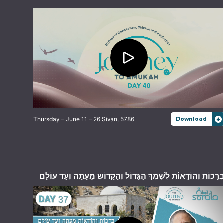
Thursday – June 11 – 26 Sivan, 5786
Download
ְּרָכוֹת וְהוֹדָאוֹת לְשִׁמְךָ הַגָּדוֹל וְהַקָּדוֹש מֵעַתָּה וְעַד עוֹלָם