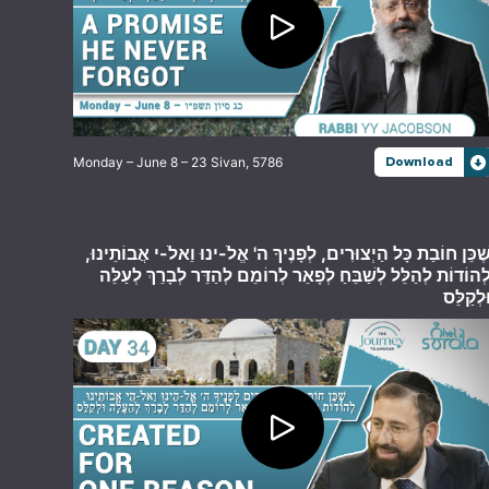
Monday – June 8 – 23 Sivan, 5786
Download
שֶׁכֵּן חוֹבַת כָּל הַיְצוּרִים, לְפָנֶיךָ ה' אֱלֹ-ינוּ וֵאלֹ-י אֲבוֹתֵינוּ
ְהוֹדוֹת לְהַלֵּל לְשַׁבֵּחַ לְפָאֵר לְרוֹמֵם לְהַדֵּר לְבָרֵךְ לְעַלֵּה
ּלְקַלֵּס