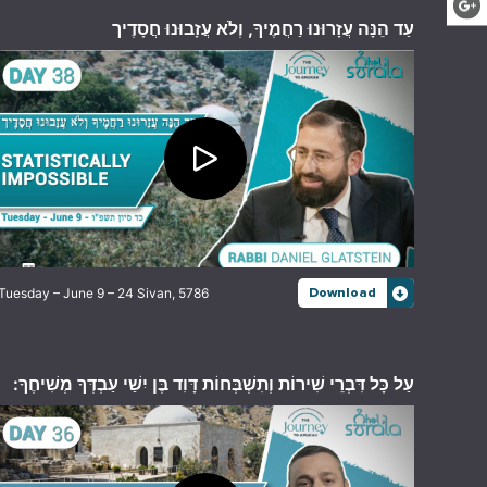
עַד הֵנָּה עֲזָרוּנוּ רַחֲמֶיךָ, וְלֹא עֲזָבוּנוּ חֲסָדֶיך
Tuesday – June 9 – 24 Sivan, 5786
Download
עַל כָּל דִּבְרֵי שִׁירוֹת וְתִשְׁבְּחוֹת דָּוִד בֶּן יִשַׁי עַבְדְּךָ מְשִׁיחֶךָ: