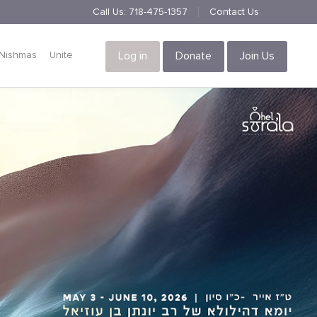
Call Us:
718-475-1357
Contact Us
Nishmas
Unite
Log in
Donate
Join Us