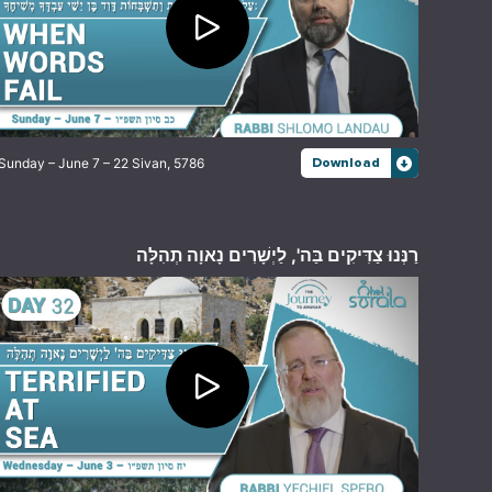
Sunday – June 7 – 22 Sivan, 5786
Download
רַנְּנוּ צַדִּיקִים בַּה', לַיְשָׁרִים נָאוָה תְהִלָּה