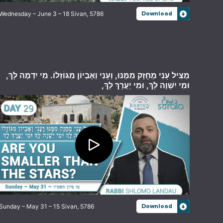
Wednesday – June 3 – 18 Sivan, 5786
Download
מַצִּיל עָנִי מֵחָזָק מִמֶּנּוּ, וְעָנִי וְאֶבְיוֹן מִגּוֹזְלוֹ. מִי יִדְמֶה לָּךְ,
וּמִי יִשְׁוֶה לָּךְ, וּמִי יַעֲרָךְ לָךְ,
Sunday – May 31 – 15 Sivan, 5786
Download